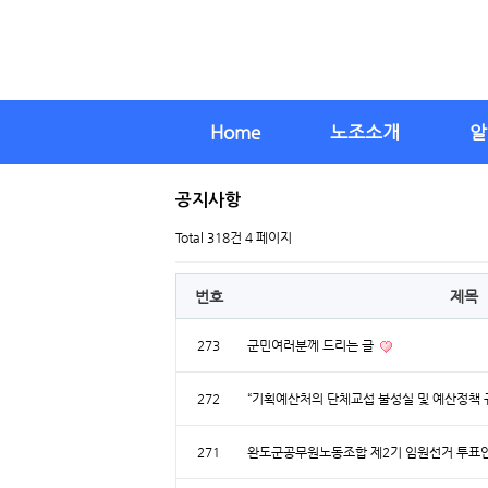
Home
노조소개
알
공지사항
Total 318건
4 페이지
번호
제목
273
군민여러분께 드리는 글
272
“기획예산처의 단체교섭 불성실 및 예산정책 
271
완도군공무원노동조합 제2기 임원선거 투표