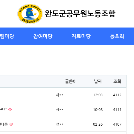
림마당
참여마당
자료마당
동호회
글쓴이
날짜
조회
사**
12-03
4112
규탄”
사**
10-08
4111
안내문
선**
02-26
4107