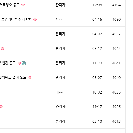
.개표장소 공고
관리자
12-06
4104
한 총궐기대회 참가계획
사**
04-16
4080
관리자
04-07
4057
관리자
03-12
4042
정 변경 공고
관리자
11-30
4041
행위원회 결과 통보
관리자
09-07
4040
대**
10-02
4035
관리자
11-17
4026
관리자
03-10
4013