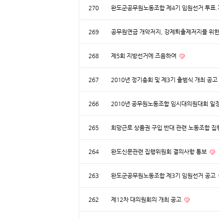
270
완도군공무원노동조합 제4기 임원선거 투표
269
공무원연금 개악저지, 강제퇴출제저지를 위
268
제5회 지방선거에 즈음하여
267
2010년 정기총회 및 제3기 출범식 개최 공고
266
2010년 공무원노동조합 임시대의원대회 일
265
희망근로 상품권 구입 반대 관련 노동조합 집
264
완도신문관련 집행위원회 결의사항 통보
263
완도군공무원노동조합 제3기 임원선거 공고
262
제12차 대의원회의 개최 공고