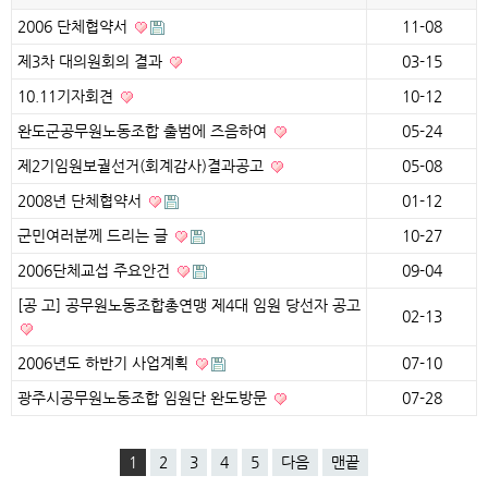
2006 단체협약서
11-08
제3차 대의원회의 결과
03-15
10.11기자회견
10-12
완도군공무원노동조합 출범에 즈음하여
05-24
제2기임원보궐선거(회계감사)결과공고
05-08
2008년 단체협약서
01-12
군민여러분께 드리는 글
10-27
2006단체교섭 주요안건
09-04
[공 고] 공무원노동조합총연맹 제4대 임원 당선자 공고
02-13
2006년도 하반기 사업계획
07-10
광주시공무원노동조합 임원단 완도방문
07-28
1
2
3
4
5
다음
맨끝