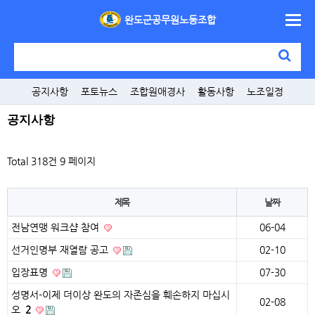
완도군공무원노동조합
공지사항
포토뉴스
조합원애경사
활동사항
노조일정
공지사항
Total 318건
9 페이지
제목
날짜
전남연맹 워크샵 참여
06-04
선거인명부 재열람 공고
02-10
입장표명
07-30
성명서-이제 더이상 완도의 자존심을 훼손하지 마십시
02-08
오
2